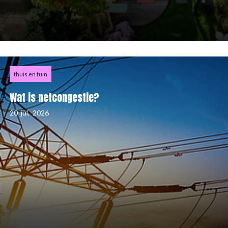
thuis en tuin
Wat is netcongestie?
20
jul.
2026