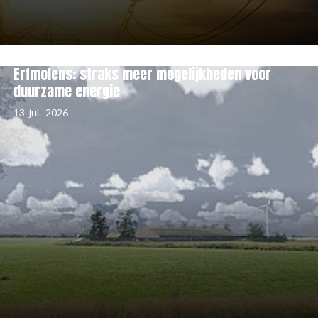
Erfmolens: straks meer mogelijkheden voor
duurzame energie
13
jul.
2026