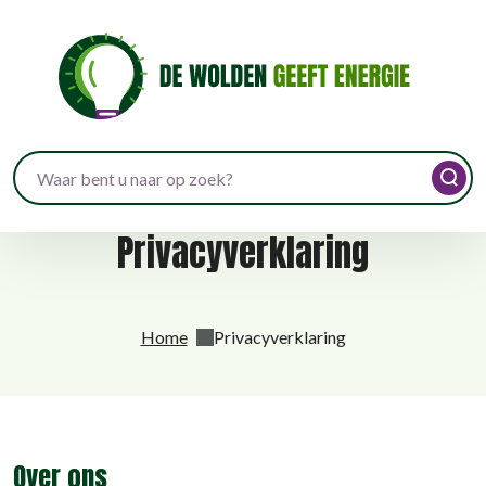
Waar
bent
u
Privacyverklaring
naar
op
zoek?
Home
Privacyverklaring
Over ons